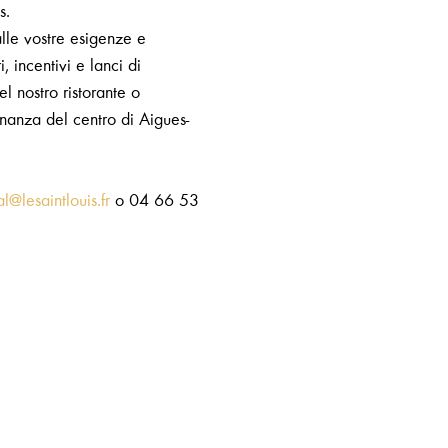
s.
alle vostre esigenze e
, incentivi e lanci di
l nostro ristorante o
inanza del centro di Aigues-
@lesaintlouis.fr
o 04 66 53