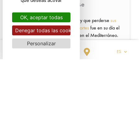
que deseas activar
La Camarga Gardoise
OK, aceptar todas
Una ciudad medieval que no hay que perderse
sus
murallas
monumental,
Aigues-Mortes
fue en su día el
Denegar todas las cookies
primer puerto del reino francés en el Mediterráneo.
La ciudad es el punto de partida ideal para descubrir
Personalizar
las salinas
de Aigues-Mortes, cultura ecuestre y
ES
cultura taurina.
DESCUBRA