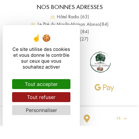
NOS BONNES ADRESSES
Hôtel Radio (63)
Le Pré du Moulin-Maison Alonso(84)
L’Escapade (84)
La Gazette (27)
Ce site utilise des cookies
et vous donne le contrôle
sur ceux que vous
souhaitez activer
Tout accepter
Tout refuser
Personnaliser
MENTIONS LÉGALES
PLAN DU SITE
GESTION DES COOKIES
FR
Notre hôtel n'est pas accessible aux PMR. L'hôtel ne dispose pas d'ascenseur.
Hôtel totalement non-fumeur